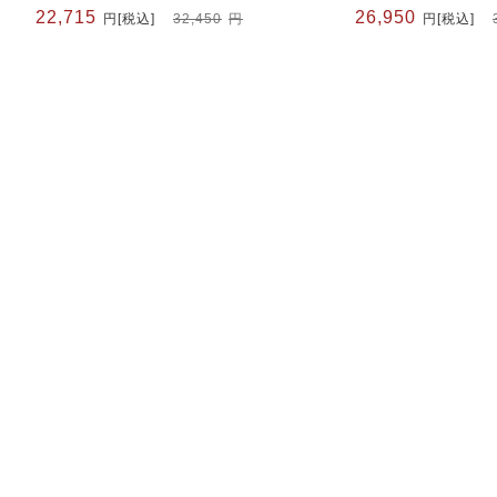
元
現
22,715
元
現
26,950
円
[税込]
32,450
円
円
[税込]
の
在
の
在
価
の
価
の
格
価
格
価
は
格
は
格
32,450
38,500
は
は
円
円
22,715
26,950
で
円
で
円
し
で
し
で
た。
す。
た。
す。