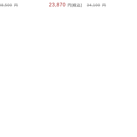
元
現
23,870
38,500
円
円
[税込]
34,100
円
の
在
価
の
格
価
は
格
34,100
は
円
23,870
で
円
し
で
た。
す。