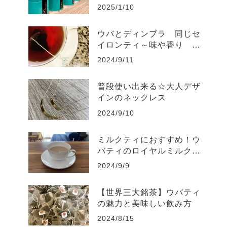
2025/1/10
ウバとディンブラ 同じセ
イロンティ～味や香り 何
が違うの？
2024/9/11
普段使い出来る☆大人デザ
インのネックレス
2024/9/10
ミルクティにおすすめ！ウ
バティのロイヤルミルクテ
ィの美味しい淹れ方
2024/9/9
【世界三大銘茶】ウバティ
の魅力と美味しい飲み方
2024/8/15