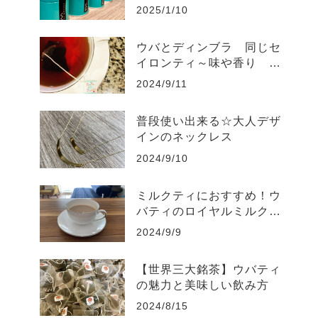
2025/1/10
ウバとディンブラ 同じセ
イロンティ～味や香り 何
が違うの？
2024/9/11
普段使い出来る☆大人デザ
インのネックレス
2024/9/10
ミルクティにおすすめ！ウ
バティのロイヤルミルクテ
ィの美味しい淹れ方
2024/9/9
【世界三大銘茶】ウバティ
の魅力と美味しい飲み方
2024/8/15