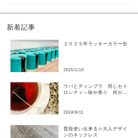
新着記事
２０２５年ラッキーカラー缶
2025/1/10
ウバとディンブラ 同じセイ
ロンティ～味や香り 何が違
うの？
2024/9/11
普段使い出来る☆大人デザイ
ンのネックレス