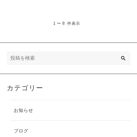
☆…
り、 現在では鉱山が閉鎖さ
れ採掘…
1 〜 8 件表示
検
索
カテゴリー
お知らせ
ブログ