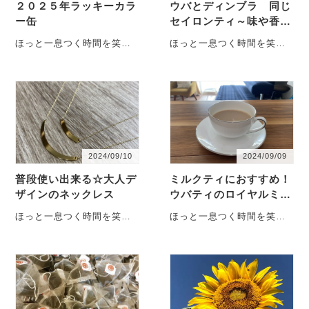
２０２５年ラッキーカラ
ウバとディンブラ 同じ
ー缶
セイロンティ～味や香
り 何が違うの？
ほっと一息つく時間を笑顔
ほっと一息つく時間を笑顔
に☺ pioni-shop編集部
に☺ pioni-shop編集部
Kozeeです。 心地よい時間
Kozeeです。 心地よい時間
や場所、ものをコンセプト
や場所、ものをコンセプト
にお送りします。 ２０２５
にお送りします。 セイロン
年明けましておめでとうご
ティにはそれぞれ産地の名
ざい…
前で…
2024/09/10
2024/09/09
普段使い出来る☆大人デ
ミルクティにおすすめ！
ザインのネックレス
ウバティのロイヤルミル
クティの美味しい淹れ方
ほっと一息つく時間を笑顔
ほっと一息つく時間を笑顔
に☺ pioni-shop編集部
に☺ pioni-shop編集部
Kozeeです。 心地よい時間
Kozeeです。 心地よい時間
や場所、ものをコンセプト
や場所、ものをコンセプト
にお送りします。 この秋普
にお送りします。 ミルクと
段使いできる、それでいて
相性抜群の ウバティ 美
洗練…
味…