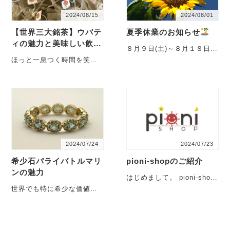
2024/08/15
2024/08/01
【世界三大銘茶】ウバテ
夏季休業のお知らせ
ィの魅力と美味しい飲み
８月９日(土)～８月１８日
方
(日)お休みをいただきます
ほっと一息つく時間を笑顔
に☺ pioni-shop編集部
Kozeeです。 心地よい時間
や場所、ものをコンセプト
にお送りします。 たくさん
の紅茶がある中で、世界三
大銘…
2024/07/24
2024/07/23
希少石パライバトルマリ
pioni-shopのご紹介
ンの魅力
はじめまして。 pioni-shop
です。 このお店はデザイナ
世界でも特に希少な価値を
ーのオーナーによりセレク
もつ特別な宝石【パライバ
トした商品と オリジナルデ
トルマリン】 この宝石はブ
ザインの商品をお届けする
ラジル パライバ州でのみ
お店です。 女性がキラリ
採掘されたトルマリンであ