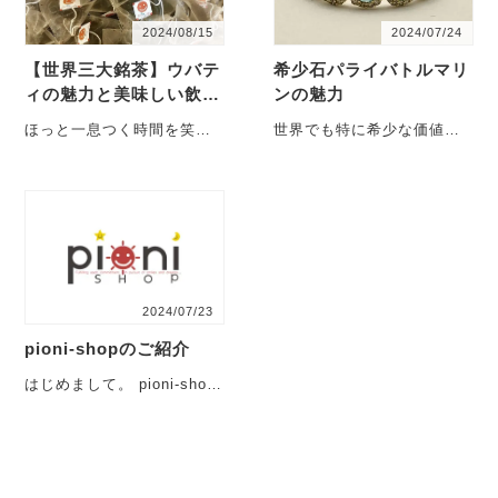
2024/08/15
2024/07/24
【世界三大銘茶】ウバテ
希少石パライバトルマリ
ィの魅力と美味しい飲み
ンの魅力
方
ほっと一息つく時間を笑顔
世界でも特に希少な価値を
に☺ pioni-shop編集部
もつ特別な宝石【パライバ
Kozeeです。 心地・・・
トルマリン】 この宝石はブ
ラジル パライバ州・・・
2024/07/23
pioni-shopのご紹介
はじめまして。 pioni-shop
です。 このお店はデザイナ
ーのオーナーによりセレ
ク・・・