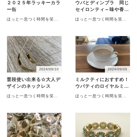
２０２５年ラッキーカラ
ウバとディンブラ 同じ
ー缶
セイロンティ～味や香
り 何が違うの？
ほっと一息つく時間を笑顔
ほっと一息つく時間を笑顔
に☺ pioni-shop編集部
に☺ pioni-shop編集部
Kozeeです。 心地・・・
Kozeeです。 心地・・・
2024/09/10
2024/09/09
普段使い出来る☆大人デ
ミルクティにおすすめ！
ザインのネックレス
ウバティのロイヤルミル
クティの美味しい淹れ方
ほっと一息つく時間を笑顔
ほっと一息つく時間を笑顔
に☺ pioni-shop編集部
に☺ pioni-shop編集部
Kozeeです。 心地・・・
Kozeeです。 心地・・・