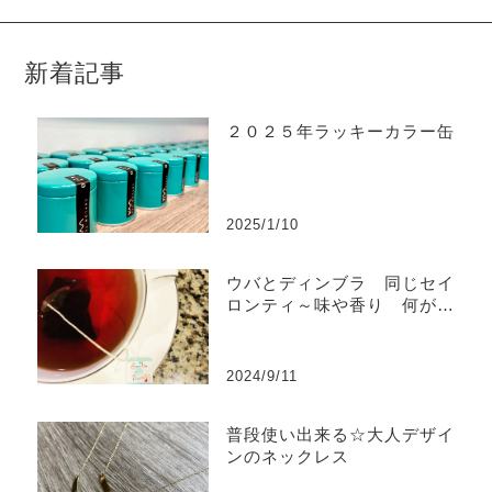
新着記事
２０２５年ラッキーカラー缶
2025/1/10
ウバとディンブラ 同じセイ
ロンティ～味や香り 何が違
うの？
2024/9/11
普段使い出来る☆大人デザイ
ンのネックレス